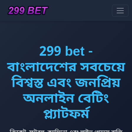
299 bet -
বাংলাদেশের সবচেয়ে
বিশ্বস্ত এবং জনপ্রিয়
অনলাইন বেটিং
প্ল্যাটফর্ম