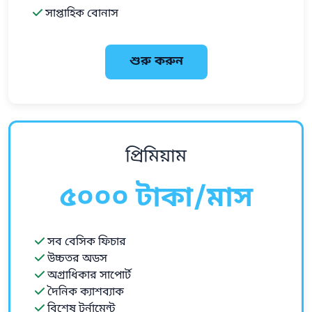
সাপ্তাহিক বোনাস
শুরু করুন
প্রিমিয়াম
৫০০০ টাকা/মাস
সব বেসিক ফিচার
উচ্চতর অডস
অগ্রাধিকার সাপোর্ট
দৈনিক ক্যাশব্যাক
বিশেষ টুর্নামেন্ট