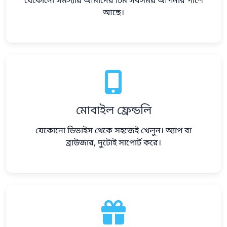
যেকোনো সমস্যায় আমাদের টিম সবসময় আপনার পাশে
আছে।
মোবাইল ফ্রেন্ডলি
যেকোনো ডিভাইস থেকে সহজেই খেলুন। অ্যাপ বা
ব্রাউজার, দুটোই সাপোর্ট করে।