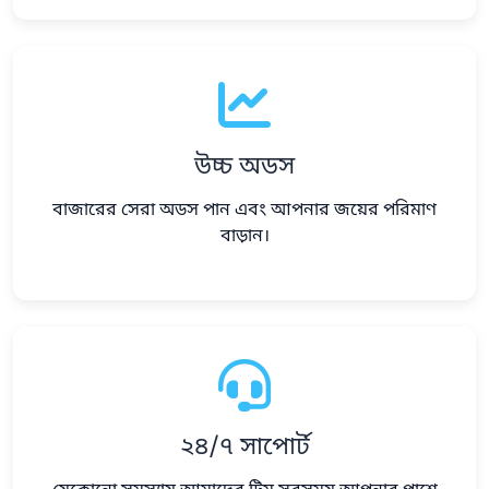
উচ্চ অডস
বাজারের সেরা অডস পান এবং আপনার জয়ের পরিমাণ
বাড়ান।
২৪/৭ সাপোর্ট