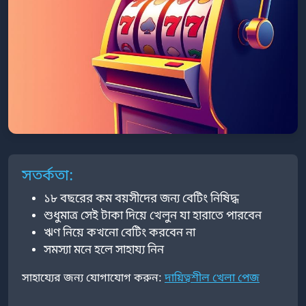
সতর্কতা:
১৮ বছরের কম বয়সীদের জন্য বেটিং নিষিদ্ধ
শুধুমাত্র সেই টাকা দিয়ে খেলুন যা হারাতে পারবেন
ঋণ নিয়ে কখনো বেটিং করবেন না
সমস্যা মনে হলে সাহায্য নিন
সাহায্যের জন্য যোগাযোগ করুন:
দায়িত্বশীল খেলা পেজ