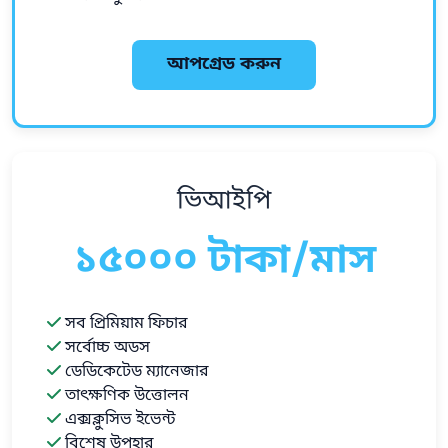
আপগ্রেড করুন
ভিআইপি
১৫০০০ টাকা/মাস
সব প্রিমিয়াম ফিচার
সর্বোচ্চ অডস
ডেডিকেটেড ম্যানেজার
তাৎক্ষণিক উত্তোলন
এক্সক্লুসিভ ইভেন্ট
বিশেষ উপহার