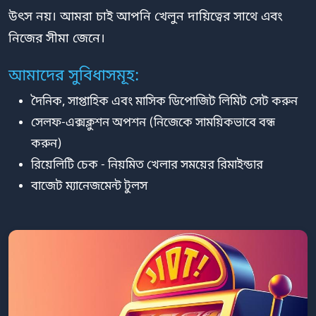
উৎস নয়। আমরা চাই আপনি খেলুন দায়িত্বের সাথে এবং
নিজের সীমা জেনে।
আমাদের সুবিধাসমূহ:
দৈনিক, সাপ্তাহিক এবং মাসিক ডিপোজিট লিমিট সেট করুন
সেলফ-এক্সক্লুশন অপশন (নিজেকে সাময়িকভাবে বন্ধ
করুন)
রিয়েলিটি চেক - নিয়মিত খেলার সময়ের রিমাইন্ডার
বাজেট ম্যানেজমেন্ট টুলস