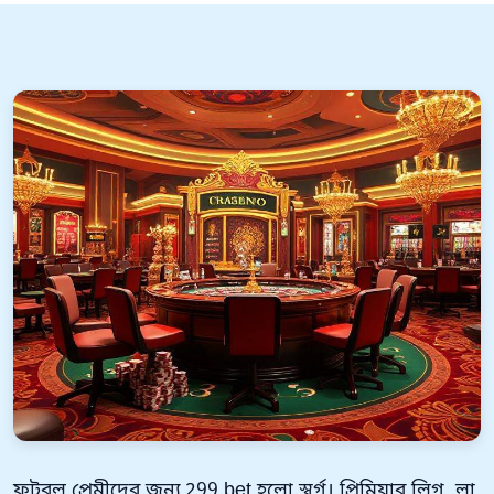
ফুটবল প্রেমীদের জন্য 299 bet হলো স্বর্গ। প্রিমিয়ার লিগ, লা