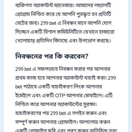
ব্যক্তিগত অ্যাকাউন্ট ম্যানেজার। আমাদের লয়্যালটি
প্রোগ্রাম নিশ্চিত করে যে আপনি পুরস্কৃত হন প্রতিটি
বেটের জন্য। 299 bet এ নিবন্ধন মানে আপনি যোগ
দিচ্ছেন একটি বিশাল কমিউনিটিতে যেখানে হাজারো
খেলোয়াড় প্রতিদিন জিতছে এবং উপভোগ করছে।
নিবন্ধনের পর কি করবেন?
299 bet এ সফলভাবে নিবন্ধন করার পর আপনার
প্রথম কাজ হবে আপনার অ্যাকাউন্ট যাচাই করা। 299
bet পাঠাবে একটি যাচাইকরণ লিংক আপনার
ইমেইলে এবং একটি OTP আপনার মোবাইলে। এটি
নিশ্চিত করে আপনার অ্যাকাউন্টের সুরক্ষা।
যাচাইকরণের পর 299 bet এ লগইন করুন এবং
সম্পূর্ণ করুন আপনার প্রোফাইল। আপলোড করুন
একটি প্রোফাইল ছবি এবং পূরণ করুন অতিরিক্ত তথ্য