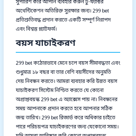
সুপারিশ করি আপনি ব্যবহার করুন টু-ফ্যাক্টর
অথেন্টিকেশন অতিরিক্ত সুরক্ষার জন্য। 299 bet
প্রতিশ্রুতিবদ্ধ প্রদান করতে একটি সম্পূর্ণ নিরাপদ
এবং বিশ্বস্ত প্ল্যাটফর্ম।
বয়স যাচাইকরণ
299 bet কঠোরভাবে মেনে চলে বয়স সীমাবদ্ধতা এবং
শুধুমাত্র ১৮ বছর বা তার বেশি বয়সীদের অনুমতি
দেয় নিবন্ধন করতে। আমরা ব্যবহার করি উন্নত বয়স
যাচাইকরণ সিস্টেম নিশ্চিত করতে যে কোনো
অপ্রাপ্তবয়স্ক 299 bet এ অ্যাক্সেস পায় না। নিবন্ধনের
সময় আপনাকে প্রদান করতে হবে আপনার সঠিক
জন্ম তারিখ। 299 bet রিজার্ভ করে অধিকার চাইতে
পারে পরিচয়পত্র যাচাইকরণের জন্য যেকোনো সময়।