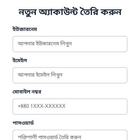
নতুন অ্যাকাউন্ট তৈরি করুন
ইউজারনেম
ইমেইল
মোবাইল নম্বর
পাসওয়ার্ড