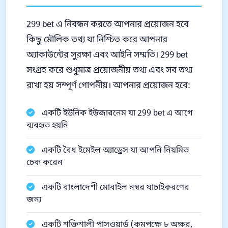
299 bet এ নিবন্ধন করতে আপনার প্রয়োজন হবে
কিছু মৌলিক তথ্য যা নিশ্চিত করে আপনার
অ্যাকাউন্টের সুরক্ষা এবং আইনি সম্মতি। 299 bet
সংগ্রহ করে শুধুমাত্র প্রয়োজনীয় তথ্য এবং সব তথ্য
রাখা হয় সম্পূর্ণ গোপনীয়। আপনার প্রয়োজন হবে:
একটি ইউনিক ইউজারনেম যা 299 bet এ আগে
ব্যবহৃত হয়নি
একটি বৈধ ইমেইল অ্যাড্রেস যা আপনি নিয়মিত
চেক করেন
একটি বাংলাদেশী মোবাইল নম্বর যাচাইকরণের
জন্য
একটি শক্তিশালী পাসওয়ার্ড (কমপক্ষে ৮ অক্ষর,