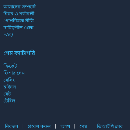
আমাদের সম্পর্কে
নিয়ম ও শর্তাবলী
গোপনীয়তা নীতি
দায়িত্বশীল খেলা
FAQ
গেম ক্যাটাগরি
ক্রিকেট
ফিশার গেম
রেসিং
মাইনস
বেট
টেবিল
নিবন্ধন
|
প্রবেশ করুন
|
অ্যাপ
|
গেম
|
ভিআইপি ক্লাব