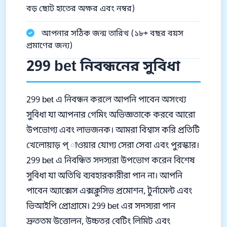
বড় ছোট হাতের অক্ষর এবং নম্বর)
আপনার সঠিক জন্ম তারিখ (১৮+ বছর বয়স
প্রমাণের জন্য)
299 bet নিবন্ধনের সুবিধা
299 bet এ নিবন্ধন করলে আপনি পাবেন অসংখ্য
সুবিধা যা আপনার গেমিং অভিজ্ঞতাকে করবে আরো
উপভোগ্য এবং লাভজনক। আমরা বিশ্বাস করি প্রতিটি
খেলোয়াড় প্ াওয়ার যোগ্য সেরা সেবা এবং পুরস্কার।
299 bet এ নিবন্ধিত সদস্যরা উপভোগ করেন বিশেষ
সুবিধা যা অতিথি ব্যবহারকারীরা পান না। আপনি
পাবেন অ্যাক্সেস এক্সক্লুসিভ প্রমোশন, টুর্নামেন্ট এবং
ভিআইপি প্রোগ্রামে। 299 bet এর সদস্যরা পান
দ্রুততম উত্তোলন, উচ্চতর বেটিং লিমিট এবং