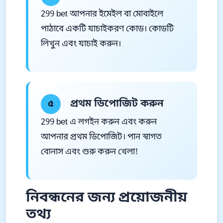
299 bet আপনার ইমেইল বা মোবাইলে
পাঠাবে একটি যাচাইকরণ কোড। কোডটি
লিখুন এবং যাচাই করুন।
৫
প্রথম ডিপোজিট করুন
299 bet এ লগইন করুন এবং করুন
আপনার প্রথম ডিপোজিট। পান স্বাগত
বোনাস এবং শুরু করুন খেলা!
নিবন্ধনের জন্য প্রয়োজনীয়
তথ্য